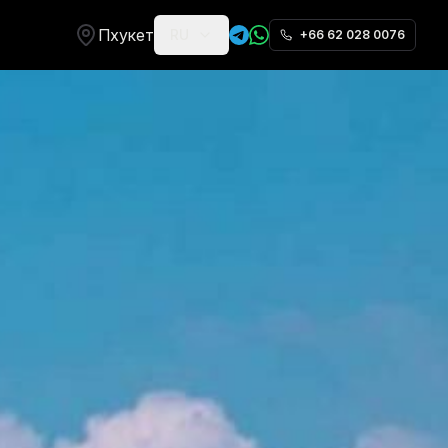
Пхукет
RU
+66 62 028 0076