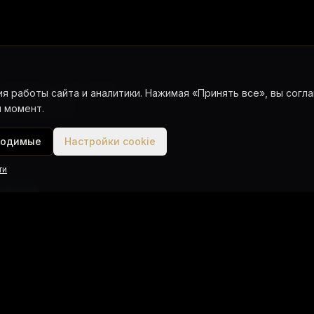
 Ранг Яй, остров Нака)
я работы сайта и аналитики. Нажимая «Принять все», вы согла
 момент.
д, Ко Куду Яй)
ходимые
Настройки cookie
ти