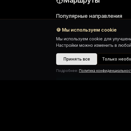
Маршруты
Популярные направления
Залив Пханг Нга
🍪
Мы используем cookie
Золотой треугольник (Ко Кай,
Мы используем cookie для улучшени
Настройки можно изменить в любой
Острова Краби (Хонг, Лаем Ха
Принять все
Только необ
Галерея
Подробнее:
Политика конфиденциальнос