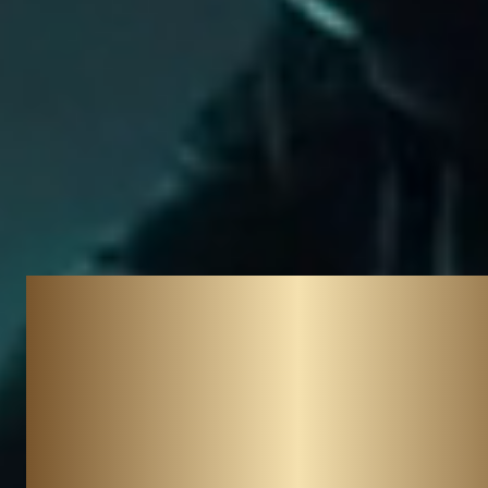
Премиум серви
аренды