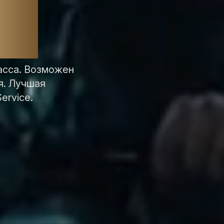
а
асса. Возможен
я. Лучшая
ervice.