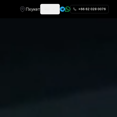
Пхукет
RU
+66 62 028 0076