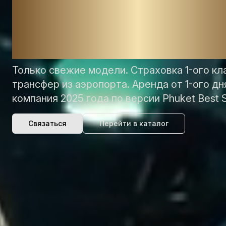
автомобилей н
Пхукете
Только свежие модели. Страховка 1-ого кл
трансфер из аэропорта. Аренда от 1-ого дн
компания 2025 года по версии Phuket Best S
Связаться
Перейти в каталог