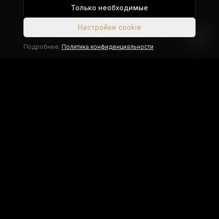
Только необходимые
Настройки cookie
Religion
Подробнее:
Политика конфиденциальности
Разделы
Мотоциклы
Автомобили
Яхты
Контакты
Отзывы
Контакты
12 Soi Phukong, Ratsada, Mueang Phuket District