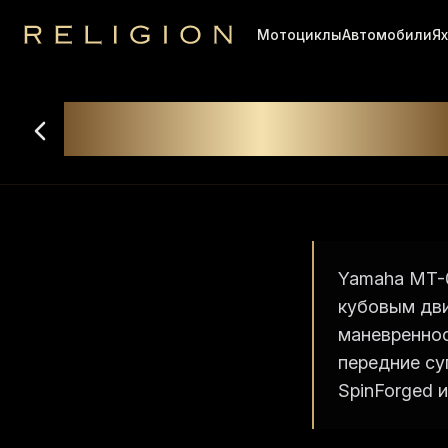
Мотоциклы
Автомобили
Я
Religion
Аренда
Yamaha MT-0
Yamaha MT-0
кубовым дви
маневреннос
передние су
SpinForged 