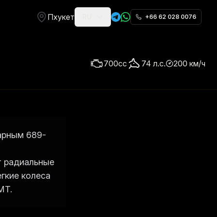
Пхукет
RU
+66 62 028 0076
700
cc
74
л.с.
200
км/ч
арным 689-
т радиальные
гкие колеса
MT.