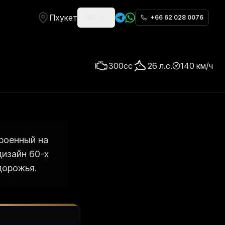
Пхукет
RU
+66 62 028 0076
300
cc
26
л.с.
140
км/ч
роенный на
дизайн 60-х
дорожья.