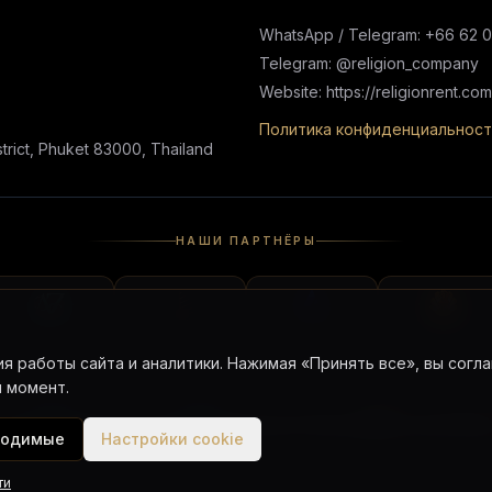
WhatsApp / Telegram: +66 62 
Telegram: @religion_company
Website: https://religionrent.com
Политика конфиденциальност
rict, Phuket 83000, Thailand
НАШИ ПАРТНЁРЫ
я работы сайта и аналитики. Нажимая «Принять все», вы согла
 момент.
Chat
Telegram Chat
Telegram Channel
Google Map
ходимые
Настройки cookie
© 2023–2026 Religion Co., Ltd. All rights reserved.
ти