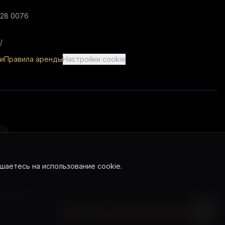
028 0076
/
и
Правила аренды
Настройки cookie
шаетесь на использование cookie.
s
Instagram
Перейти к бронированию