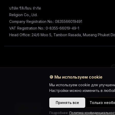
บริษัท รีลิเจียน จำกัด
Religion Co., Ltd.
Company Registration No.: 0835566019491
VAT Registration No.: 0-8355-66019-49-1
Head Office: 24/6 Moo 5, Tambon Rasada, Mueang Phuket Dist
🍪
Мы используем cookie
Мы используем cookie для улучшени
Настройки можно изменить в любой
WhatsApp 
Принять все
Только необ
Honda CL300
От ฿650 / день
Подробнее:
Политика конфиденциальнос