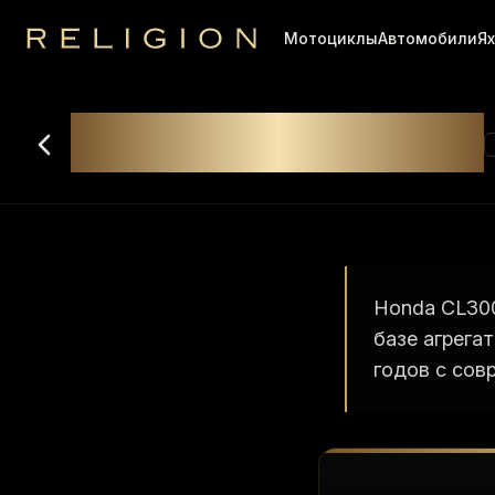
Мотоциклы
Автомобили
Я
Religion
Аренда
Honda CL300
Honda CL300
базе агрега
годов с сов