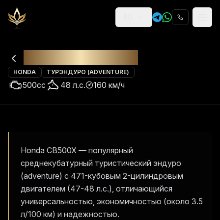
RU
Religion
Аренда
Honda CB500X
HONDA
ТУРЭНДУРО (ADVENTURE)
500
cc
48
л.с.
160
км/ч
Honda CB500X — популярный
среднекубатурный туристический эндуро
(adventure) с 471-кубовым 2-цилиндровым
двигателем (47-48 л.с.), отличающийся
универсальностью, экономичностью (около 3.5
л/100 км) и надежностью.