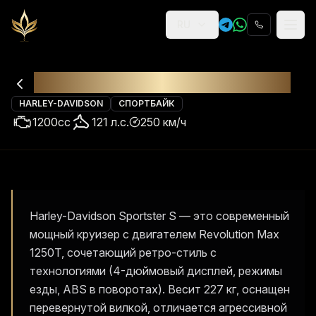
RU
Religion
Аренда
Harley-Davidson Sportster S
HARLEY-DAVIDSON
СПОРТБАЙК
1200
cc
121
л.с.
250
км/ч
Harley-Davidson Sportster S — это современный
мощный круизер с двигателем Revolution Max
1250T, сочетающий ретро-стиль с
технологиями (4-дюймовый дисплей, режимы
езды, ABS в поворотах). Весит 227 кг, оснащен
перевернутой вилкой, отличается агрессивной