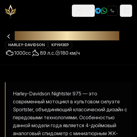
RU
Religion
Аренда
Harley-Davidson Nightster
HARLEY-DAVIDSON
КРУИЗЕР
1000
cc
89
л.с.
180
км/ч
Harley-Davidson Nightster 975 — это
современный мотоцикл в культовом силуэте
Sportster, объединяющий классический дизайн с
передовыми технологиями. Особенностью
данной модели года является 4-дюймовый
аналоговый спидометр с миниатюрным ЖК-