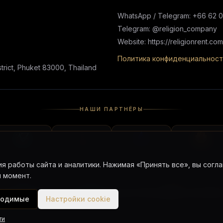
WhatsApp / Telegram: +66 62 
Telegram: @religion_company
Website: https://religionrent.com
Политика конфиденциальност
rict, Phuket 83000, Thailand
НАШИ ПАРТНЁРЫ
я работы сайта и аналитики. Нажимая «Принять все», вы согла
 момент.
Chat
Telegram Chat
Telegram Channel
Google Map
ходимые
Настройки cookie
© 2023–2026 Religion Co., Ltd. All rights reserved.
ти