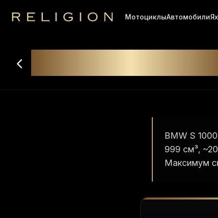
Мотоциклы
Автомобили
Я
Religion
Аренда
BMW S 1000 
BMW S 1000 
999 см³, ~2
Максимум ск