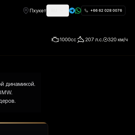
Пхукет
RU
+66 62 028 0076
1000
cc
207
л.с.
320
км/ч
й динамикой.
 BMW.
деров.